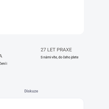
ZEPTAT SE
HLÍDAT
27 LET PRAXE
A
S námi víte, do čeho jdete
ení i
Diskuze