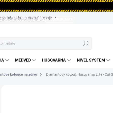
odmínky ochrany osobních údajů
aznou cenovou nabídku!
PROZKOUMAT
Hledat
DA
MEDVED
HUSQVARNA
NIVEL SYSTEM
ntové kotouče na zdivo
Diamantový kotouč Husqvarna Elite - Cut
ZNAČKA:
HUSQVARNA
9 
8 1