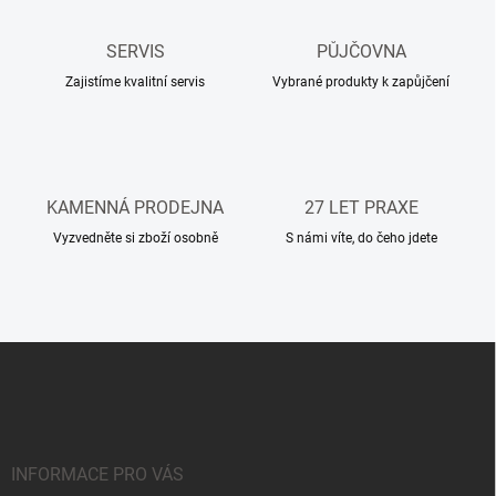
d
a
c
SERVIS
PŮJČOVNA
í
Zajistíme kvalitní servis
p
Vybrané produkty k zapůjčení
r
v
k
y
v
KAMENNÁ PRODEJNA
27 LET PRAXE
ý
p
Vyzvedněte si zboží osobně
S námi víte, do čeho jdete
i
s
u
Z
á
p
a
t
í
INFORMACE PRO VÁS