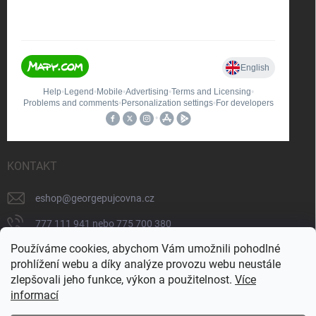
KONTAKT
eshop
@
georgepujcovna.cz
777 111 941 nebo 775 700 380
Používáme cookies, abychom Vám umožnili pohodlné
775 700 380
prohlížení webu a díky analýze provozu webu neustále
https://www.facebook.com/people/George-
zlepšovali jeho funkce, výkon a použitelnost.
Více
p%C5%AFj%C4%8Dovna/100065206834745/
informací