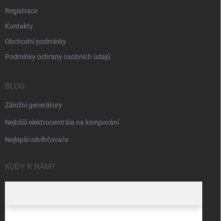
Registrace
Kontakty
Obchodní podmínky
Podmínky ochrany osobních údajů
BLOG
Záložní generátory
Nejtišší elektrocentrála na kempování
Nejlepší odvlhčovače
KUDY K NÁM?