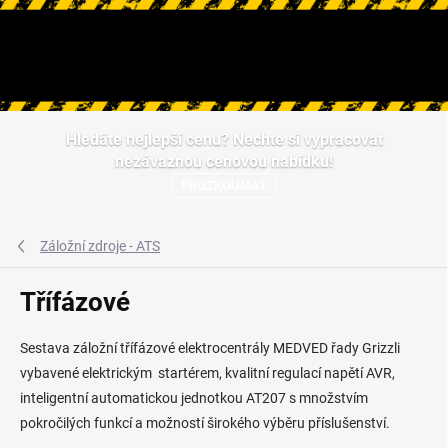
Hledat
Přejít
Hledáte nejlepší cenu? Nechte si vypracovat
na
nezávaznou cenovou nabídku!
obsah
PROZKOUMAT
Záložní zdroje - ATS
Třífázové
Sestava záložní třífázové elektrocentrály MEDVED řady Grizzli
vybavené elektrickým startérem, kvalitní regulací napětí AVR,
inteligentní automatickou jednotkou AT207 s množstvím
pokročilých funkcí a možností širokého výběru příslušenství.