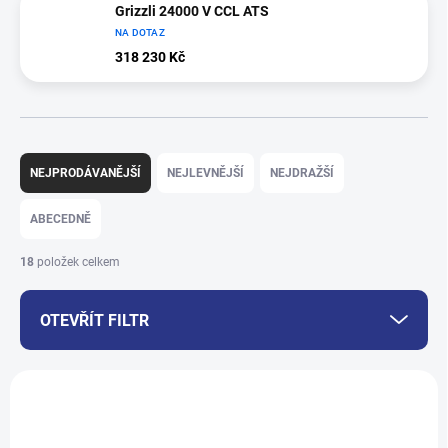
Grizzli 24000 V CCL ATS
NA DOTAZ
318 230 Kč
Ř
a
NEJPRODÁVANĚJŠÍ
NEJLEVNĚJŠÍ
NEJDRAŽŠÍ
z
e
ABECEDNĚ
n
í
18
položek celkem
p
r
OTEVŘÍT FILTR
o
d
u
V
k
ý
t
p
ů
i