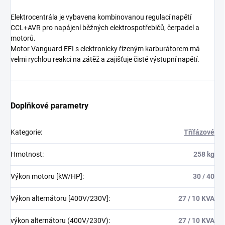
Elektrocentrála je vybavena kombinovanou regulací napětí
CCL+AVR pro napájení běžných elektrospotřebičů, čerpadel a
motorů.
Motor Vanguard EFI s elektronicky řízeným karburátorem má
velmi rychlou reakci na zátěž a zajišťuje čisté výstupní napětí.
Doplňkové parametry
Kategorie
:
Třífázové
Hmotnost
:
258 kg
Výkon motoru [kW/HP]
:
30 / 40
Výkon alternátoru [400V/230V]
:
27 / 10 KVA
výkon alternátoru (400V/230V)
:
27 / 10 KVA