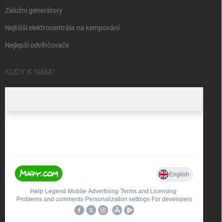
Záložní generátory
Nejtišší elektrocentrála na kempování
Nejlepší odvlhčovače
KUDY K NÁM?