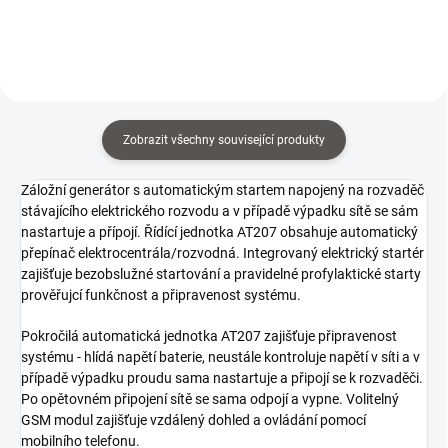
i demontovat.
Zobrazit všechny související produkty
Záložní generátor s automatickým startem napojený na rozvaděč
stávajícího elektrického rozvodu a v případě výpadku sítě se sám
nastartuje a přípojí. Řídící jednotka AT207 obsahuje automatický
přepínač elektrocentrála/rozvodná. Integrovaný elektrický startér
zajišťuje bezobslužné startování a pravidelné profylaktické starty
prověřujcí funkčnost a připravenost systému.
Pokročilá automatická jednotka AT207
zajišťuje
připravenost
systému - hlídá napětí baterie, neustále kontroluje napětí v síti a v
případě výpadku proudu sama nastartuje a připojí se k rozvaděči.
Po opětovném připojení sítě se sama odpojí a vypne. Volitelný
GSM modul zajišťuje vzdálený dohled a ovládání pomocí
mobilního telefonu.