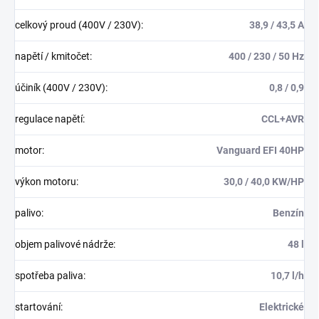
celkový proud (400V / 230V)
:
38,9 / 43,5 A
napětí / kmitočet
:
400 / 230 / 50 Hz
účiník (400V / 230V)
:
0,8 / 0,9
regulace napětí
:
CCL+AVR
motor
:
Vanguard EFI 40HP
výkon motoru
:
30,0 / 40,0 KW/HP
palivo
:
Benzín
objem palivové nádrže
:
48 l
spotřeba paliva
:
10,7 l/h
startování
:
Elektrické