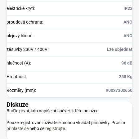
elektrické krytí
:
IP23
proudová ochrana
:
ANO
olejový hlídač
:
ANO
zásuvky 230V / 400V
:
Lze objednat
hlučnost (A)
:
96 dB
Hmotnost
:
258 Kg
Rozměry (mm)
:
900x730x650
Diskuze
Buďte první, kdo napíše příspěvek k této položce.
Pouze registrovaní uživatelé mohou vkládat příspěvky. Prosím
přihlaste se
nebo se
registrujte
.