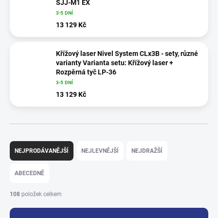
SJJ-M1 EX
3-5 DNÍ
13 129 Kč
Křížový laser Nivel System CLx3B - sety, různé
varianty Varianta setu: Křížový laser +
Rozpěrná tyč LP-36
3-5 DNÍ
13 129 Kč
Ř
a
NEJPRODÁVANĚJŠÍ
NEJLEVNĚJŠÍ
NEJDRAŽŠÍ
z
e
ABECEDNĚ
n
í
108
položek celkem
p
r