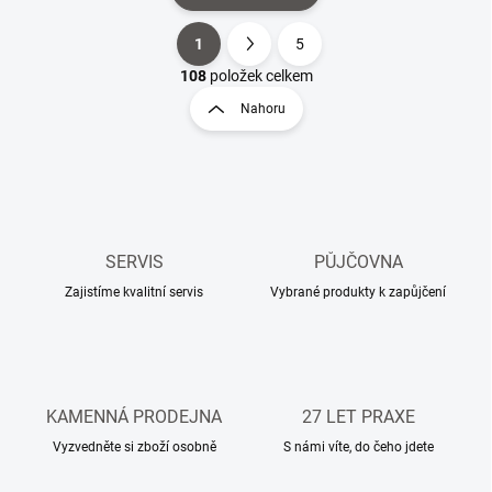
1
5
O
S
v
t
108
položek celkem
l
r
Nahoru
á
á
d
n
a
k
c
o
í
p
v
r
á
v
SERVIS
PŮJČOVNA
n
k
í
Zajistíme kvalitní servis
Vybrané produkty k zapůjčení
y
v
ý
p
i
s
KAMENNÁ PRODEJNA
27 LET PRAXE
u
Vyzvedněte si zboží osobně
S námi víte, do čeho jdete