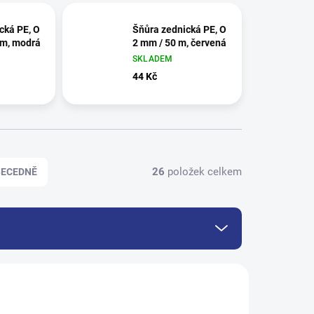
cká PE, O
Šňůra zednická PE, O
 m, modrá
2 mm / 50 m, červená
SKLADEM
44 Kč
26
položek celkem
BECEDNĚ
2281
2280