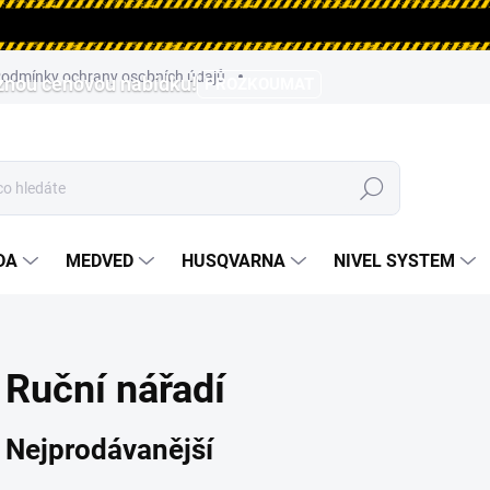
odmínky ochrany osobních údajů
aznou cenovou nabídku!
PROZKOUMAT
Hledat
DA
MEDVED
HUSQVARNA
NIVEL SYSTEM
Ruční nářadí
Nejprodávanější