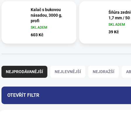
Kalač s bukovou
Šňůra zedni
násadou, 3000 g,
1,7 mm / 50
profi
SKLADEM
SKLADEM
39 Kč
603 Kč
Ř
a
NEJPRODÁVANĚJŠÍ
NEJLEVNĚJŠÍ
NEJDRAŽŠÍ
A
z
e
n
í
OTEVŘÍT FILTR
p
r
V
o
ý
d
2282
p
u