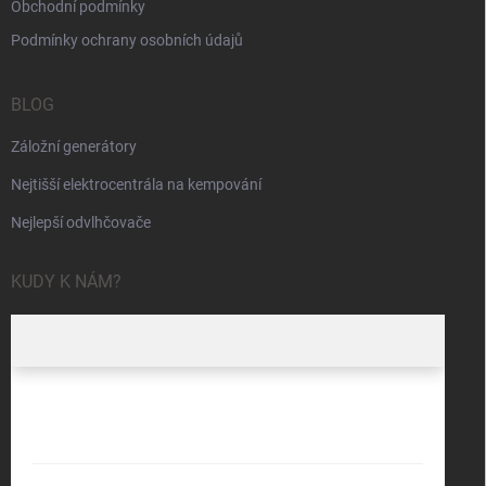
Obchodní podmínky
Podmínky ochrany osobních údajů
BLOG
Záložní generátory
Nejtišší elektrocentrála na kempování
Nejlepší odvlhčovače
KUDY K NÁM?