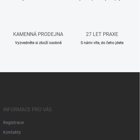
y
v
ý
p
i
s
KAMENNÁ PRODEJNA
27 LET PRAXE
u
Vyzvedněte si zboží osobně
S námi víte, do čeho jdete
Z
á
p
a
t
í
INFORMACE PRO VÁS
Registrace
Kontakty