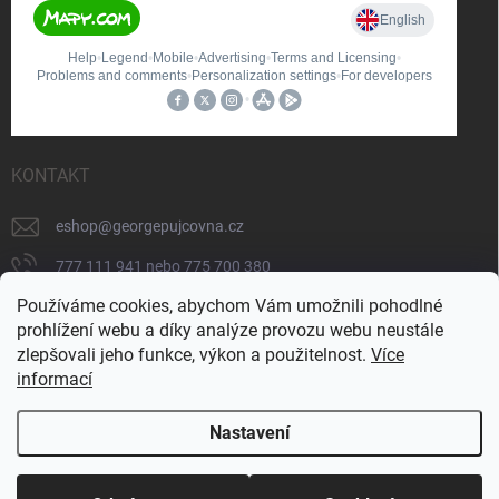
KONTAKT
eshop
@
georgepujcovna.cz
777 111 941 nebo 775 700 380
Používáme cookies, abychom Vám umožnili pohodlné
775 700 380
prohlížení webu a díky analýze provozu webu neustále
https://www.facebook.com/people/George-
zlepšovali jeho funkce, výkon a použitelnost.
Více
p%C5%AFj%C4%8Dovna/100065206834745/
informací
Nastavení
Copyright 2026
GEORGE - technika
. Všechna práva vyhrazena.
Upravit
nastavení cookies
Doprava zdarma od 5 000 Kč a sleva 5 % pro