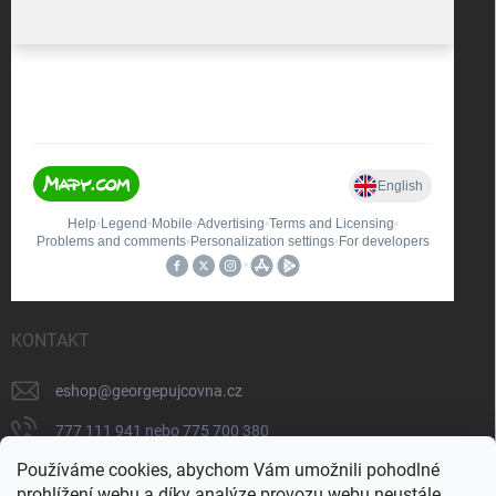
KONTAKT
eshop
@
georgepujcovna.cz
777 111 941 nebo 775 700 380
Používáme cookies, abychom Vám umožnili pohodlné
775 700 380
prohlížení webu a díky analýze provozu webu neustále