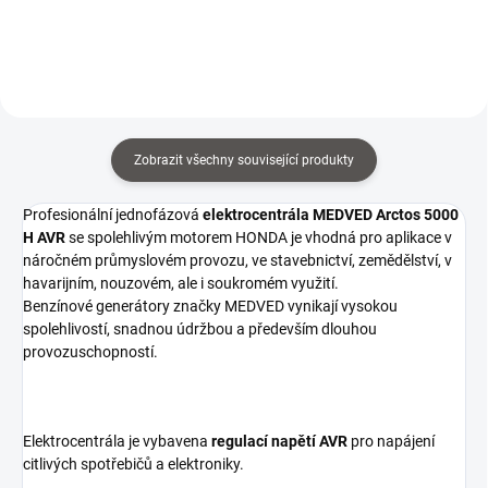
Souprava obsahuje 2ks madel.
hodin stroje a pomůže hlídat
včasné servisní intervaly...
Zobrazit všechny související produkty
Profesionální jednofázová
elektrocentrála
MEDVED Arctos 5000
H AVR
se spolehlivým motorem HONDA je vhodná pro aplikace v
náročném průmyslovém provozu, ve stavebnictví, zemědělství, v
havarijním, nouzovém, ale i soukromém využití.
Benzínové generátory značky MEDVED vynikají vysokou
spolehlivostí, snadnou údržbou a především dlouhou
provozuschopností.
Elektrocentrála je vybavena
regulací napětí AVR
pro napájení
citlivých spotřebičů a elektroniky.