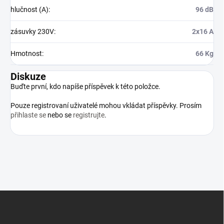
hlučnost (A)
:
96 dB
zásuvky 230V
:
2x16 A
Hmotnost
:
66 Kg
Diskuze
Buďte první, kdo napíše příspěvek k této položce.
Pouze registrovaní uživatelé mohou vkládat příspěvky. Prosím
přihlaste se
nebo se
registrujte
.
Z
á
p