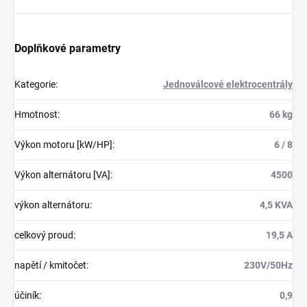
Doplňkové parametry
Kategorie
:
Jednoválcové elektrocentrály
Hmotnost
:
66 kg
Výkon motoru [kW/HP]
:
6 / 8
Výkon alternátoru [VA]
:
4500
výkon alternátoru
:
4,5 KVA
celkový proud
:
19,5 A
napětí / kmitočet
:
230V/50Hz
účiník
:
0,9