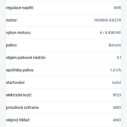
regulace napětí
:
AVR
motor
:
HONDA GX270
výkon motoru
:
6 / 8 KW/HP
palivo
:
Benzín
objem palivové nádrže
:
5 l
spotřeba paliva
:
1,6 l/h
startování
:
ruční
elektrické krytí
:
IP23
proudová ochrana
:
ANO
olejový hlídač
:
ANO