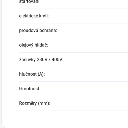
startování
:
elektrické krytí
:
proudová ochrana
:
olejový hlídač
:
zásuvky 230V / 400V
:
hlučnost (A)
:
Hmotnost
:
Rozměry (mm)
: