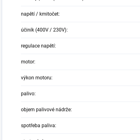
napětí / kmitočet
:
účiník (400V / 230V)
:
regulace napětí
:
motor
:
výkon motoru
:
palivo
:
objem palivové nádrže
:
spotřeba paliva
: