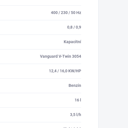
400 / 230 / 50 Hz
0,8 / 0,9
Kapacitní
Vanguard V-Twin 3054
12,4 / 16,0 KW/HP
Benzín
16 l
3,5 l/h