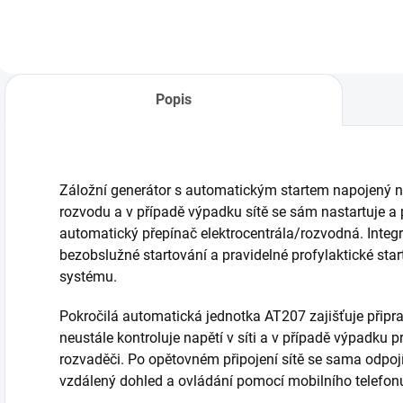
počtu provozních
stroj proti dešti a
P
hodin stroje a
pádu předmětů na
z
pomůže hlídat
stavbě. Kapotáž lze
k
včasné servisní
snadno
s
intervaly...
namontovat i
O
Popis
demontovat.
p
t
Záložní generátor s automatickým startem napojený na
rozvodu a v případě výpadku sítě se sám nastartuje a 
automatický přepínač elektrocentrála/rozvodná. Integro
bezobslužné startování a pravidelné profylaktické star
systému.
Pokročilá automatická jednotka AT207
zajišťuje
připr
neustále kontroluje napětí v síti a v případě výpadku p
rozvaděči. Po opětovném připojení sítě se sama odpoj
vzdálený dohled a ovládání pomocí mobilního telefon