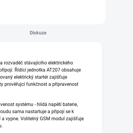
odvozek se skládá
e dvou gumových
ol a rukojeti pro
nadný převoz.
sa kol se instaluje
Diskuze
od těžiště stroje,
ak aby...
 rozvaděč stávajícího elektrického
přípojí. Řídící jednotka AT207 obsahuje
vaný elektrický startér zajišťuje
ty prověřujcí funkčnost a připravenost
avenost systému - hlídá napětí baterie,
roudu sama nastartuje a připojí se k
í a vypne. Volitelný GSM modul zajišťuje
u.