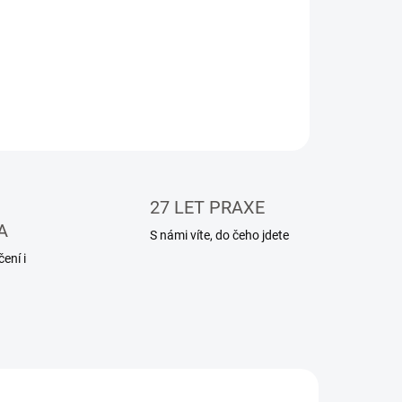
- jednoduchá údržba a nízké servisní náklady
ILNÍ INFORMACE
ZEPTAT SE
HLÍDAT
27 LET PRAXE
A
S námi víte, do čeho jdete
ení i
678