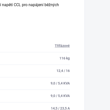
í napětí CCL
pro napájení běžných
Třífázové
116 kg
12,4 / 16
9,0 / 5,4 KVA
9,0 / 5,4 KVA
14,5 / 23,5 A