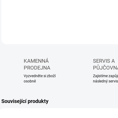
DETA
KAMENNÁ
SERVIS A
PRODEJNA
PŮJČOVN
Vyzvedněte si zboží
Zajistíme zapůjč
osobně
následný servis
Související produkty
690
681