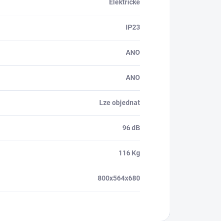
Elektrické
IP23
ANO
ANO
Lze objednat
96 dB
116 Kg
800x564x680