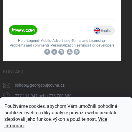
KONTAKT
eshop
@
georgepujcovna.cz
777 111 941 nebo 775 700 380
Používáme cookies, abychom Vám umožnili pohodlné
775 700 380
prohlížení webu a díky analýze provozu webu neustále
https://www.facebook.com/people/George-
zlepšovali jeho funkce, výkon a použitelnost.
Více
p%C5%AFj%C4%8Dovna/100065206834745/
informací