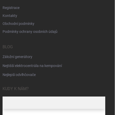
Registrace
Kontakty
Obchodní podmínky
Podmínky ochrany osobních údajů
BLOG
Záložní generátory
Nejtišší elektrocentrála na kempování
Nejlepší odvlhčovače
KUDY K NÁM?