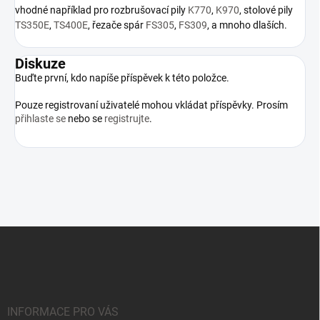
vhodné například pro rozbrušovací pily
K770
,
K970
, stolové pily
TS350E
,
TS400E
, řezače spár
FS305
,
FS309
, a mnoho dlaších.
Diskuze
Buďte první, kdo napíše příspěvek k této položce.
Pouze registrovaní uživatelé mohou vkládat příspěvky. Prosím
přihlaste se
nebo se
registrujte
.
Z
á
p
a
t
í
INFORMACE PRO VÁS