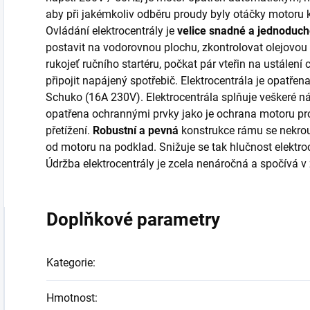
aby při jakémkoliv odběru proudy byly otáčky motoru k
Ovládání elektrocentrály je
velice snadné a jednoduc
postavit na vodorovnou plochu, zkontrolovat olejovou
rukojeť ručního startéru, počkat pár vteřin na ustálen
připojit napájený spotřebič. Elektrocentrála je opatř
Schuko (16A 230V). Elektrocentrála splňuje veškeré n
opatřena ochrannými prvky jako je ochrana motoru prot
přetížení.
Robustní a pevná
konstrukce rámu se nekrou
od motoru na podklad. Snižuje se tak hlučnost elektro
Údržba elektrocentrály je zcela nenáročná a spočívá 
Doplňkové parametry
Kategorie
:
Hmotnost
: