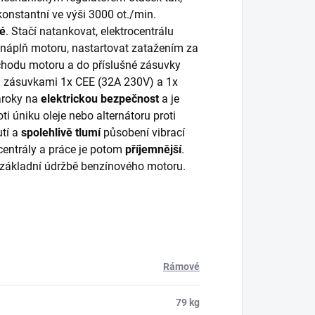
onstantní ve výši 3000 ot./min.
hé
. Stačí natankovat, elektrocentrálu
 náplň motoru, nastartovat zatažením za
í chodu motoru a do příslušné zásuvky
ena zásuvkami 1x CEE (32A 230V) a 1x
ároky na
elektrickou bezpečnost
a je
i úniku oleje nebo alternátoru proti
tí a
spolehlivě tlumí
působení vibrací
centrály a práce je potom
příjemnější
.
v základní údržbě benzínového motoru.
Rámové
79 kg