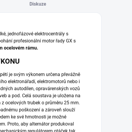
Diskuze
ké, jednofázové elektrocentrály s
ohání profesionální motor řady GX s
ém ocelovém rámu.
ÝKONU
napětí je svým výkonem určena převážně
ního elektronářadí, elektromotorů nebo i
zdných autodílen, opravárenských vozů
aveb a pod. Celá soustava je uložena na
m z ocelových trubek o průměru 25 mm.
ípadnému poškození a zároveň slouží
edem ke své hmotnosti je možné
m. Proto, aby alternátor produkoval
mechanickým regulátorem otáček tak,