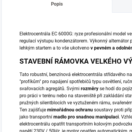
asistence min. 2 - 3
místě nutná
Popis
pracovníků. Pro
asistence min. 2 - 3
snadnou...
pracovníků. Pro
snadnou...
Elektrocentrála EC 6000G: ryze profesionální model vel
regulací výstupu kondenzátorem. Výkonný alternátor p
lehkým startem a to vše ukotveno
v pevném a odoln
STAVEBNÍ RÁMOVKA VELKÉHO V
Tato robustní, benzínová elektrocentrála střídavého 
"profíkům" pro napájení spotřebičů typu osvětlení, ruč
svařovacích agregátů. Svými
rozměry
se hodí do pojí
pro práci v terénu nebo na staveniště při zakládání st
pružných silentblocích ve vyztuženém rámu, svařené
Ten zajišťuje
mimořádnou ochranu
soustavy proti př
jako transportní
madlo pro snadnou manipulaci
. Vzhl
elektrocentrálu opatřit transportním kolovým podvozke
napětí 230V / 50Hz, je motor opatřen automatickým, 