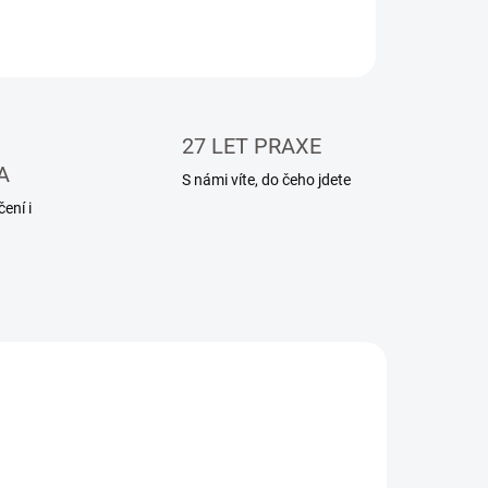
ILNÍ INFORMACE
ZEPTAT SE
HLÍDAT
27 LET PRAXE
A
S námi víte, do čeho jdete
ení i