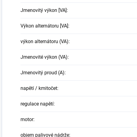
Jmenovitý výkon [VA]
:
Výkon alternátoru [VA]
:
výkon alternátoru (VA)
:
Jmenovité výkon (VA)
:
Jmenovitý proud (A)
:
napětí / kmitočet
:
regulace napětí
:
motor
:
objem palivové nádrže
: