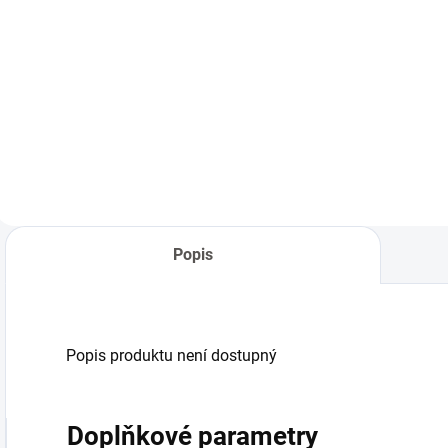
Do košíku
Do košíku
Mobilní naftové
Mobilní naftové
M
topidlo s nepřímým
topidlo s nepřímým
t
spalováním o
spalováním o
s
výkonu 34 kW.
výkonu 49 kW.
v
Popis
Popis produktu není dostupný
Doplňkové parametry