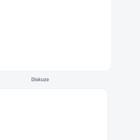
Do košíku
obilní naftové
opidlo s nepřímým
palováním o
ýkonu 85 kW.
Diskuze