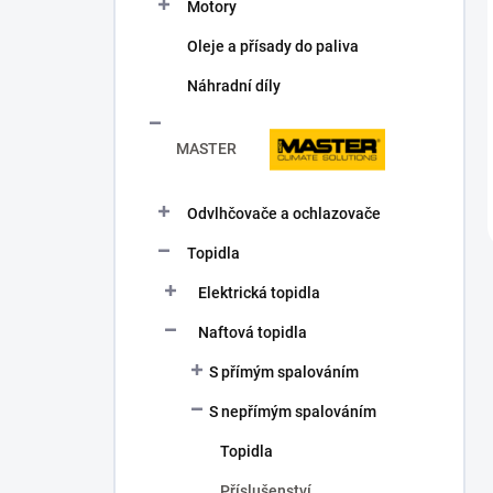
Motory
Oleje a přísady do paliva
Náhradní díly
MASTER
Odvlhčovače a ochlazovače
Topidla
Elektrická topidla
Naftová topidla
S přímým spalováním
S nepřímým spalováním
Topidla
Příslušenství