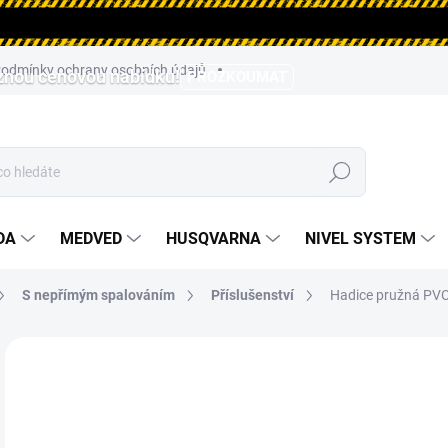
odmínky ochrany osobních údajů
aznou cenovou nabídku!
PROZKOUMAT
Hledat
DA
MEDVED
HUSQVARNA
NIVEL SYSTEM
S nepřímým spalováním
Příslušenství
Hadice pružná PV
ZNAČKA:
MASTER
4 
3 9