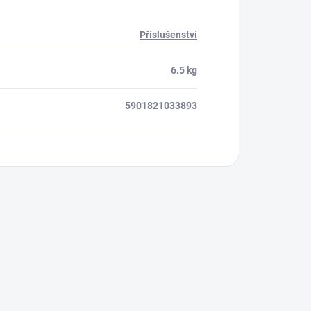
Příslušenství
6.5 kg
5901821033893