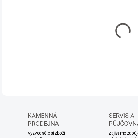
Měr
4 74
cena
OBV
MŮŽ
DO:
18.
Had
ada
KAMENNÁ
SERVIS A
PRODEJNA
PŮJČOVN
Vyzvedněte si zboží
Zajistíme zapůjč