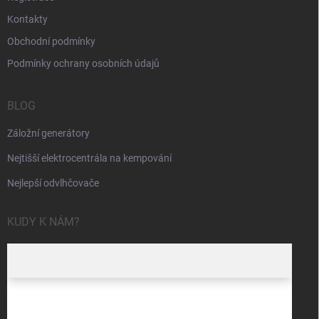
Kontakty
Obchodní podmínky
Podmínky ochrany osobních údajů
BLOG
Záložní generátory
Nejtišší elektrocentrála na kempování
Nejlepší odvlhčovače
KUDY K NÁM?