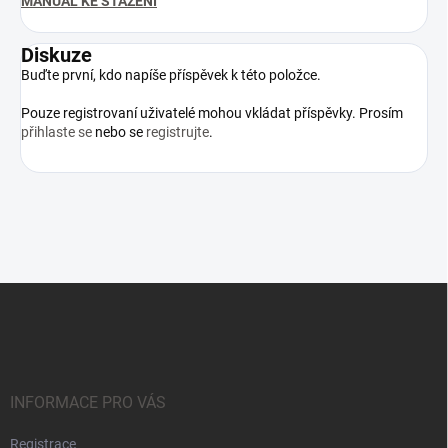
MANUAL KE STAŽENÍ
Diskuze
Buďte první, kdo napíše příspěvek k této položce.
Pouze registrovaní uživatelé mohou vkládat příspěvky. Prosím
přihlaste se
nebo se
registrujte
.
Z
á
p
a
t
í
INFORMACE PRO VÁS
Registrace