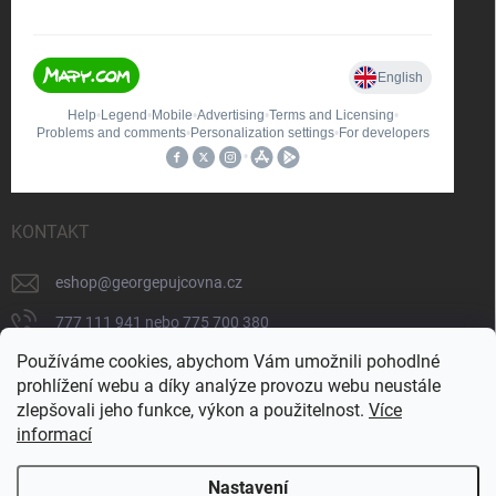
KONTAKT
eshop
@
georgepujcovna.cz
777 111 941 nebo 775 700 380
Používáme cookies, abychom Vám umožnili pohodlné
775 700 380
prohlížení webu a díky analýze provozu webu neustále
https://www.facebook.com/people/George-
zlepšovali jeho funkce, výkon a použitelnost.
Více
p%C5%AFj%C4%8Dovna/100065206834745/
informací
Nastavení