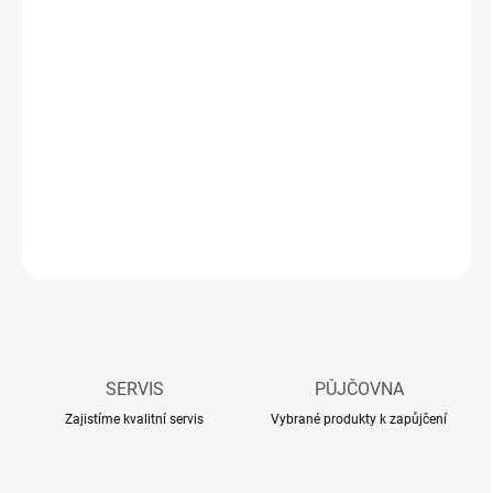
Měrná
3-5 DNÍ
cena:
MŮŽEME
DORUČIT DO:
17.08.2026
−
+
Přidat do košíku
DETAILNÍ INFORMACE
ZEPTAT SE
HLÍDAT
SERVIS
PŮJČOVNA
Zajistíme kvalitní servis
Vybrané produkty k zapůjčení