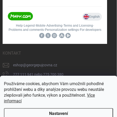
KONTAKT
eshop
@
georgepujcovna.cz
777 111 941 nebo 775 700 380
Používáme cookies, abychom Vám umožnili pohodlné
775 700 380
prohlížení webu a díky analýze provozu webu neustále
https://www.facebook.com/people/George-
zlepšovali jeho funkce, výkon a použitelnost.
Více
p%C5%AFj%C4%8Dovna/100065206834745/
informací
Nastavení