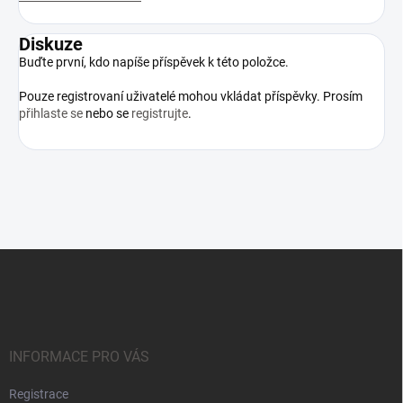
Diskuze
Buďte první, kdo napíše příspěvek k této položce.
Pouze registrovaní uživatelé mohou vkládat příspěvky. Prosím
přihlaste se
nebo se
registrujte
.
Z
á
p
a
t
í
INFORMACE PRO VÁS
Registrace