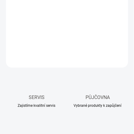
cena:
MŮŽEME
DORUČIT DO:
14.08.2026
−
+
Přidat do košíku
DETAILNÍ INFORMACE
ZEPTAT SE
HLÍDAT
SERVIS
PŮJČOVNA
Zajistíme kvalitní servis
Vybrané produkty k zapůjčení