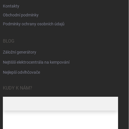
Kontakty
Obchodní podmínky
Podmínky ochrany osobních údajů
BLOG
Záložní generátory
Nejtišší elektrocentrála na kempování
Nejlepší odvlhčovače
KUDY K NÁM?