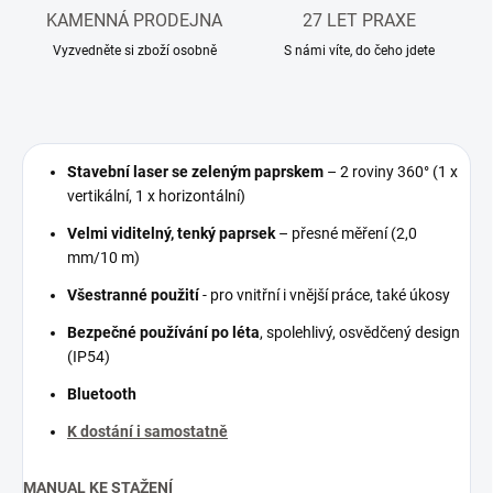
KAMENNÁ PRODEJNA
27 LET PRAXE
Vyzvedněte si zboží osobně
S námi víte, do čeho jdete
Stavební laser se zeleným paprskem
– 2 roviny 360° (1 x
vertikální, 1 x horizontální)
Velmi viditelný, tenký paprsek
– přesné měření (2,0
mm/10 m)
Všestranné použití
- pro vnitřní i vnější práce, také úkosy
Bezpečné používání po léta
, spolehlivý, osvědčený design
(IP54)
Bluetooth
K dostání i samostatně
MANUAL KE STAŽENÍ