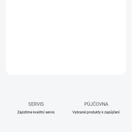
Měrná
3-5 DNÍ
cena:
MŮŽEME
DORUČIT DO:
18.08.2026
−
+
Přidat do košíku
DETAILNÍ INFORMACE
ZEPTAT SE
HLÍDAT
SERVIS
PŮJČOVNA
Zajistíme kvalitní servis
Vybrané produkty k zapůjčení