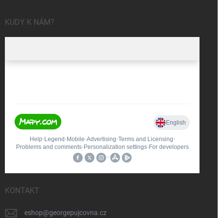
KUDY K NÁM?
KONTAKT
eshop
@
georgepujcovna.cz