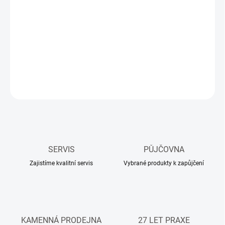
DORUČIT DO:
18.08.2026
−
+
Přidat do košíku
DETAILNÍ INFORMACE
ZEPTAT SE
HLÍDAT
SERVIS
PŮJČOVNA
Zajistíme kvalitní servis
Vybrané produkty k zapůjčení
KAMENNÁ PRODEJNA
27 LET PRAXE