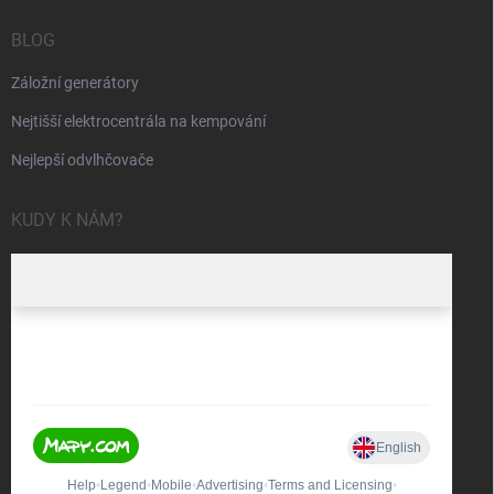
BLOG
Záložní generátory
Nejtišší elektrocentrála na kempování
Nejlepší odvlhčovače
KUDY K NÁM?