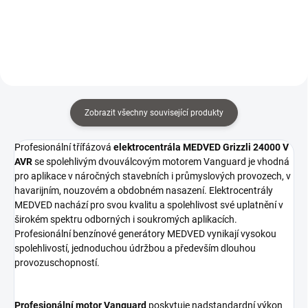
Kapotáž lze snadno namontovat
hodin stroje a pomůže hlídat
i demontovat.
včasné servisní intervaly...
Zobrazit všechny související produkty
Profesionální třífázová
elektrocentrála
MEDVED Grizzli 24000 V
AVR
se spolehlivým dvouválcovým motorem Vanguard je vhodná
pro aplikace v náročných stavebních i průmyslových provozech, v
havarijním, nouzovém a obdobném nasazení. Elektrocentrály
MEDVED nachází pro svou kvalitu a spolehlivost své uplatnění v
širokém spektru odborných i soukromých aplikacích.
Profesionální benzínové generátory MEDVED vynikají vysokou
spolehlivostí, jednoduchou údržbou a především dlouhou
provozuschopností.
Profesionální motor Vanguard
poskytuje nadstandardní výkon