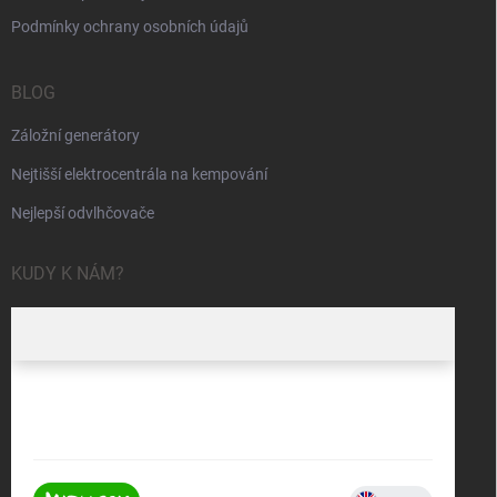
Podmínky ochrany osobních údajů
BLOG
Záložní generátory
Nejtišší elektrocentrála na kempování
Nejlepší odvlhčovače
KUDY K NÁM?