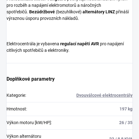
pro rozběh a napájení elektromotorů a náročných
spotřebičů.
Bezúdržbové
(bezuhlíkové)
alternátory LINZ
přináší
výraznou úsporu provozních nákladů.
Elektrocentrála je vybavena
regulací napětí AVR
pro napájení
citlivých spotřebičů a elektroniky.
Doplňkové parametry
Kategorie
:
Dvouválcové elektrocentrály
Hmotnost
:
197 kg
Výkon motoru [kW/HP]
:
26 / 35
Výkon alternátoru
22 / 8,8 KVA