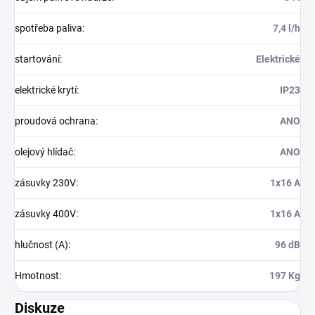
spotřeba paliva
:
7,4 l/h
startování
:
Elektrické
elektrické krytí
:
IP23
proudová ochrana
:
ANO
olejový hlídač
:
ANO
zásuvky 230V
:
1x16 A
zásuvky 400V
:
1x16 A
hlučnost (A)
:
96 dB
Hmotnost
:
197 Kg
Diskuze