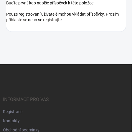
Buďte první, kdo napíše příspěvek k této položce.
Pouze registrovaní uživatelé mohou vkládat příspěvky. Prosím
přihlaste se
nebo se
registrujte
.
Z
á
p
a
t
í
INFORMACE PRO VÁS
Registrace
Kontakty
Obchodní podmínky