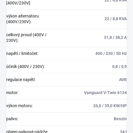
[400V/230V]
:
výkon alternátoru
22 / 8,8 KVA
(400V/230V)
:
celkový proud (400V /
31,8 / 38,2 A
230V)
:
napětí / kmitočet
:
400 / 230 / 50 Hz
účiník (400V / 230V)
:
0,8 / 0,9
regulace napětí
:
AVR
motor
:
Vanguard V-Twin 6134
výkon motoru
:
26,0 / 35,0 KW/HP
palivo
:
Benzín
objem palivové nádrže
:
34 l