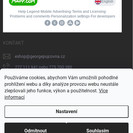
KONTAKT
eshop
@
georgepujcovna.cz
777 111 941 nebo 775 700 380
Používáme cookies, abychom Vám umožnili pohodlné
775 700 380
prohlížení webu a díky analýze provozu webu neustále
https://www.facebook.com/people/George-
zlepšovali jeho funkce, výkon a použitelnost.
Více
p%C5%AFj%C4%8Dovna/100065206834745/
informací
Nastavení
Copyright 2026
GEORGE - technika
. Všechna práva vyhrazena.
Upravit
nastavení cookies
Doprava zdarma od 5 000 Kč a sleva 5 % pro
Odmítnout
Souhlasím