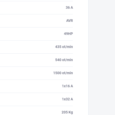
36 A
AVR
49HP
435 ot/min
540 ot/min
1500 ot/min
1x16 A
1x32 A
205 Kg