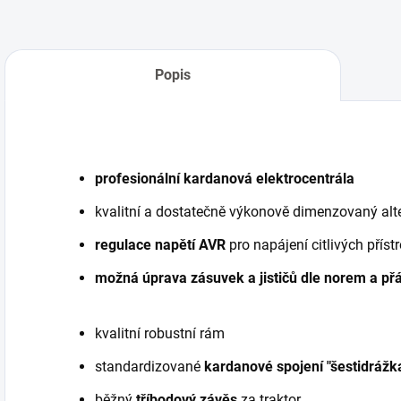
Popis
profesionální kardanová elektrocentrála
kvalitní a dostatečně výkonově dimenzovaný alt
regulace napětí AVR
pro napájení citlivých příst
možná úprava zásuvek a jističů dle norem a př
kvalitní robustní rám
standardizované
kardanové spojení "šestidrážk
běžný
tříbodový závěs
za traktor