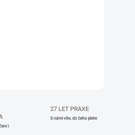
ební použití a ostatní aplikace, kdy je nutná dodávka
trické energie mimo distribuční sít a máte možnost využít
anizaci se standardním kardanovým připojením - traktory
..
ní výhodou elektrocentrál poháněných hřídelí je okamžitá
ravenost a velmi nízké časové a finanční náklady na
bu.
Řada zemědělských družstev a farem je využívá jako
ový záložní zdroj pro případ nečekaného výpadku proudu.
ILNÍ INFORMACE
ZEPTAT SE
HLÍDAT
27 LET PRAXE
A
S námi víte, do čeho jdete
ení i