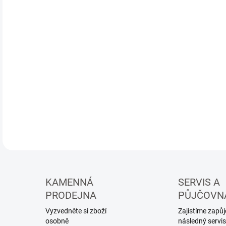
stav
elek
mech
apod
Hlav
přip
údrž
nouz
DETA
KAMENNÁ
SERVIS A
PRODEJNA
PŮJČOVN
Vyzvedněte si zboží
Zajistíme zapůjč
osobně
následný servis