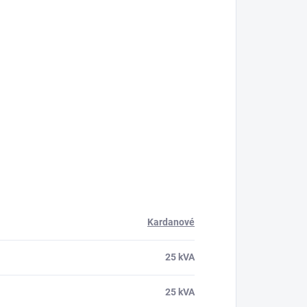
Kardanové
25 kVA
25 kVA