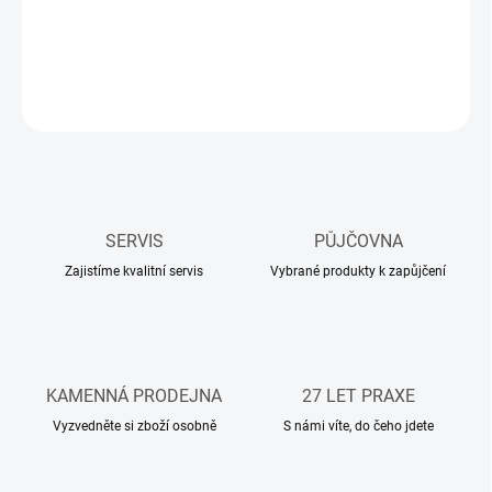
elektrod
.
DETAILNÍ INFORMACE
ZEPTAT SE
HLÍDAT
SERVIS
PŮJČOVNA
Zajistíme kvalitní servis
Vybrané produkty k zapůjčení
KAMENNÁ PRODEJNA
27 LET PRAXE
Vyzvedněte si zboží osobně
S námi víte, do čeho jdete