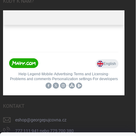
KUDY K NÁM?
KONTAKT
eshop
@
georgepujcovna.cz
777 111 941 nebo 775 700 380