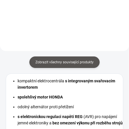
Transportní kolečka k
elektrocentrále MEDVED.
Podvozek se skládá ze dvou
gumových kol a rukojeti pro
snadný převoz. Osa kol se
instaluje pod těžiště stroje, tak
aby námaha při...
Zobrazit všechny související produkty
kompaktní elektrocentrála
s integrovaným svařovacím
invertorem
spolehlivý motor HONDA
odolný alternátor proti přetížení
s elektronickou regulaci napětí REG
(AVR) pro napájení
jemné elektroniky a
bez omezení výkonu při rozběhu strojů