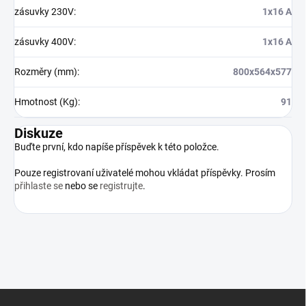
zásuvky 230V
:
1x16 A
zásuvky 400V
:
1x16 A
Rozměry (mm)
:
800x564x577
Hmotnost (Kg)
:
91
Diskuze
Buďte první, kdo napíše příspěvek k této položce.
Pouze registrovaní uživatelé mohou vkládat příspěvky. Prosím
přihlaste se
nebo se
registrujte
.
Z