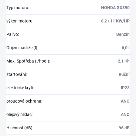
Typ motoru
:
HONDA GX390
výkon motoru
:
8,2 / 11 KW/HP
Palivo
:
Benzín
Objem nádrže (l)
:
6,0 l
Max. Spotřeba (l/hod.)
:
2,1 l/h
startování
:
Ruční
elektrické krytí
:
IP23
proudová ochrana
:
ANO
olejový hlídač
:
ANO
Hlučnost (dB)
:
96 dB