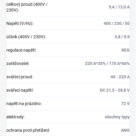
celkový proud (400V /
9,4 / 13,0 A
230V)
:
Napětí (V/Hz)
:
400 / 230 / 50
účiník (400V / 230V)
:
0,8 / 0,9
regulace napětí
:
REG
zatěžovatel
:
220 A*35% / 170 A*60%
svářecí proud
:
40 - 220 A
svářecí napětí
:
DC 21,5 - 28,8 V
napětí na prázdno
:
72 V
elektrody
:
všechny typy
ochrana proti přetížení
:
ANO