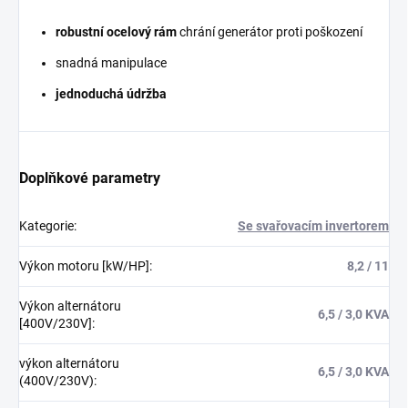
robustní ocelový rám
chrání generátor proti poškození
snadná manipulace
jednoduchá údržba
Doplňkové parametry
Kategorie
:
Se svařovacím invertorem
Výkon motoru [kW/HP]
:
8,2 / 11
Výkon alternátoru
6,5 / 3,0 KVA
[400V/230V]
:
výkon alternátoru
6,5 / 3,0 KVA
(400V/230V)
: