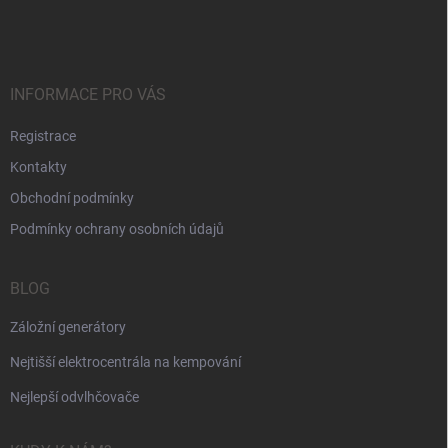
á
p
a
t
í
INFORMACE PRO VÁS
Registrace
Kontakty
Obchodní podmínky
Podmínky ochrany osobních údajů
BLOG
Záložní generátory
Nejtišší elektrocentrála na kempování
Nejlepší odvlhčovače