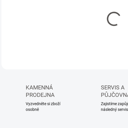
Měr
3-5
cena
MŮŽ
DO:
18.
KAMENNÁ
SERVIS A
PRODEJNA
PŮJČOVN
Vyzvedněte si zboží
Zajistíme zapůjč
osobně
následný servis