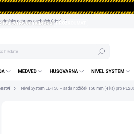
odmínky ochrany osobních údajů
aznou cenovou nabídku!
PROZKOUMAT
Hledat
DA
MEDVED
HUSQVARNA
NIVEL SYSTEM
enství
Nivel System LE-150 – sada nožiček 150 mm (4 ks) pro PL20
ZNAČKA:
NIVEL SYSTEM
1 
1 5