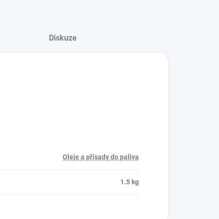
Diskuze
Oleje a přísady do paliva
1.5 kg