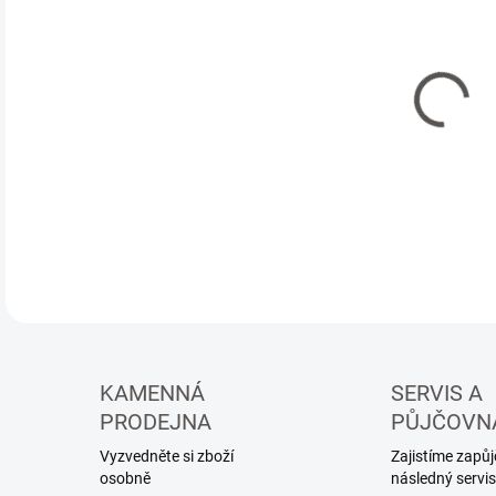
Měr
6 01
cena
3-5
MŮŽ
DO:
18.
Olej
KAMENNÁ
SERVIS A
PRODEJNA
PŮJČOVN
Vyzvedněte si zboží
Zajistíme zapůjč
osobně
následný servis