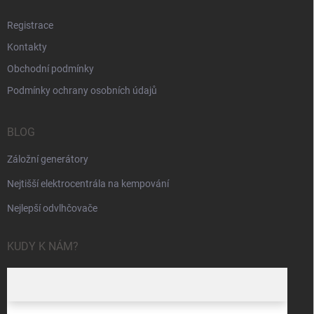
Registrace
Kontakty
Obchodní podmínky
Podmínky ochrany osobních údajů
BLOG
Záložní generátory
Nejtišší elektrocentrála na kempování
Nejlepší odvlhčovače
KUDY K NÁM?