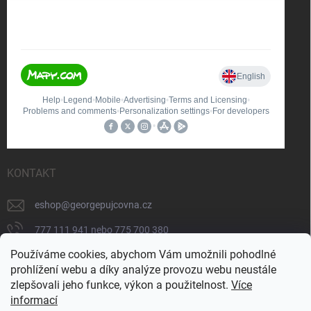
KONTAKT
eshop
@
georgepujcovna.cz
777 111 941 nebo 775 700 380
Používáme cookies, abychom Vám umožnili pohodlné
775 700 380
prohlížení webu a díky analýze provozu webu neustále
https://www.facebook.com/people/George-
zlepšovali jeho funkce, výkon a použitelnost.
Více
p%C5%AFj%C4%8Dovna/100065206834745/
informací