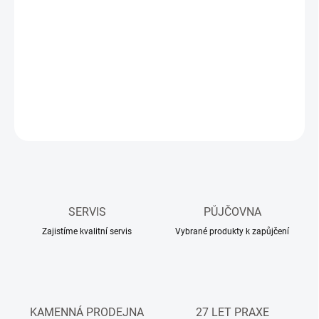
DORUČIT DO:
17.08.2026
−
+
Přidat do košíku
DETAILNÍ INFORMACE
ZEPTAT SE
HLÍDAT
SERVIS
PŮJČOVNA
Zajistíme kvalitní servis
Vybrané produkty k zapůjčení
KAMENNÁ PRODEJNA
27 LET PRAXE