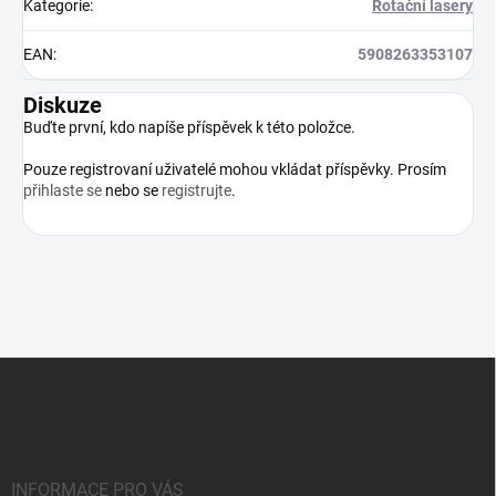
Kategorie
:
Rotační lasery
EAN
:
5908263353107
Diskuze
Buďte první, kdo napíše příspěvek k této položce.
Pouze registrovaní uživatelé mohou vkládat příspěvky. Prosím
přihlaste se
nebo se
registrujte
.
Z
á
p
a
t
í
INFORMACE PRO VÁS