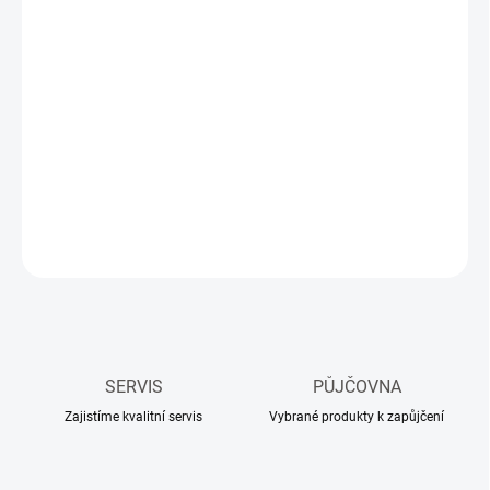
Měrná
3-5 DNÍ
cena:
MŮŽEME
DORUČIT DO:
17.08.2026
−
+
Přidat do košíku
DETAILNÍ INFORMACE
ZEPTAT SE
HLÍDAT
SERVIS
PŮJČOVNA
Zajistíme kvalitní servis
Vybrané produkty k zapůjčení