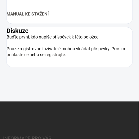
MANUAL KE STAŽENÍ
Diskuze
Buďte první, kdo napíše příspěvek k této položce.
Pouze registrovaní uživatelé mohou vkládat příspěvky. Prosím
přihlaste se
nebo se
registrujte
.
Z
á
p
a
t
í
INFORMACE PRO VÁS