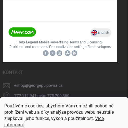
KONTAKT
eshop
@
georgepujcovna.cz
777 111 941 nebo 775 700 380
Používáme cookies, abychom Vám umožnili pohodlné
775 700 380
prohlížení webu a díky analýze provozu webu neustále
https://www.facebook.com/people/George-
zlepšovali jeho funkce, výkon a použitelnost.
Více
p%C5%AFj%C4%8Dovna/100065206834745/
informací