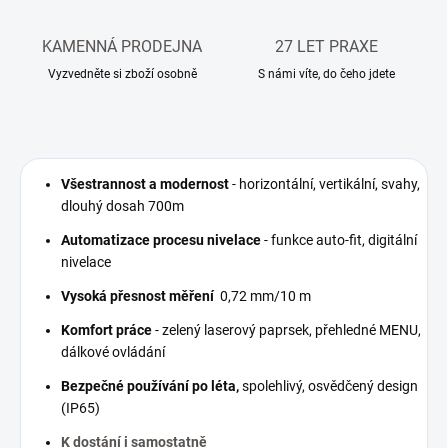
KAMENNÁ PRODEJNA
27 LET PRAXE
Vyzvedněte si zboží osobně
S námi víte, do čeho jdete
Všestrannost a modernost
- horizontální, vertikální, svahy,
dlouhý dosah 700m
Automatizace procesu nivelace
- funkce auto-fit, digitální
nivelace
Vysoká přesnost měření
0,72 mm/10 m
Komfort práce
- zelený laserový paprsek, přehledné MENU,
dálkové ovládání
Bezpečné používání po léta,
spolehlivý, osvědčený design
(IP65)
K dostání i samostatně