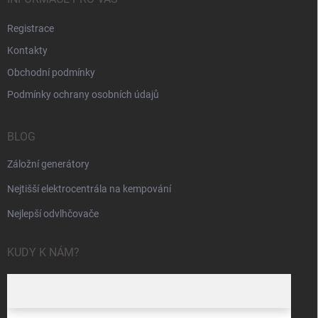
Registrace
Kontakty
Obchodní podmínky
Podmínky ochrany osobních údajů
BLOG
Záložní generátory
Nejtišší elektrocentrála na kempování
Nejlepší odvlhčovače
KUDY K NÁM?