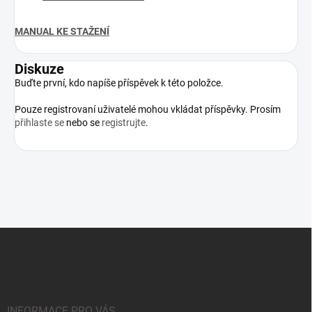
MANUAL KE STAŽENÍ
Diskuze
Buďte první, kdo napíše příspěvek k této položce.
Pouze registrovaní uživatelé mohou vkládat příspěvky. Prosím
přihlaste se
nebo se
registrujte
.
Z
á
p
a
t
í
INFORMACE PRO VÁS