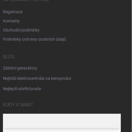
Registrace
Kontakty
Obchodní podmínky
Podmínky ochrany osobních údajů
BLOG
Záložní generátory
Nejtišší elektrocentrála na kempování
Nejlepší odvlhčovače
KUDY K NÁM?