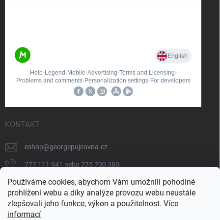
KONTAKT
eshop
@
georgepujcovna.cz
777 111 941 nebo 775 700 380
Používáme cookies, abychom Vám umožnili pohodlné
775 700 380
prohlížení webu a díky analýze provozu webu neustále
https://www.facebook.com/people/George-
zlepšovali jeho funkce, výkon a použitelnost.
Více
p%C5%AFj%C4%8Dovna/100065206834745/
informací