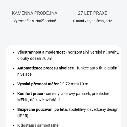
KAMENNÁ PRODEJNA
27 LET PRAXE
Vyzvedněte si zboží osobně
S námi víte, do čeho jdete
Všestrannost a modernost
- horizontální, vertikální, svahy,
dlouhý dosah 700m
Automatizace procesu nivelace
- funkce auto-fit, digitální
nivelace
Vysoká přesnost měření
0,72 mm/10 m
Komfort práce
- červený laserový paprsek, přehledné
MENU, dálkové ovládání
Bezpečné používání po léta,
spolehlivý, osvědčený design
(IP65)
K dostání i samostatně