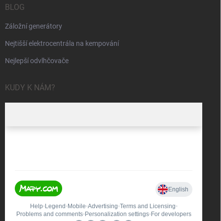
BLOG
Záložní generátory
Nejtišší elektrocentrála na kempování
Nejlepší odvlhčovače
KUDY K NÁM?