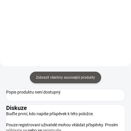
Do košíku
Do košíku
Ochrana proti přetížení Spolehlivá
Přední rukojeť nastavitelná o
převodovka Snadný start se
360° Návod na přesné vrtání
sníženou rychlostí Odolný a
Ochrana proti přetížení Odolný a
ergonomický design
ergonomický design Tuto
jádrovou vrtačku si u nás můžete
i zapůjčit. (pro více...
Zobrazit všechny související produkty
Popis produktu není dostupný
Diskuze
Buďte první, kdo napíše příspěvek k této položce.
Pouze registrovaní uživatelé mohou vkládat příspěvky. Prosím
přihlaste se
nebo se
registrujte
.