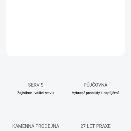
18.08.2026
−
+
Přidat do košíku
Rychlouvolňovací matice k uvolnění jádrového vrtáku z vrtačky.
ZEPTAT SE
HLÍDAT
SERVIS
PŮJČOVNA
Zajistíme kvalitní servis
Vybrané produkty k zapůjčení
KAMENNÁ PRODEJNA
27 LET PRAXE