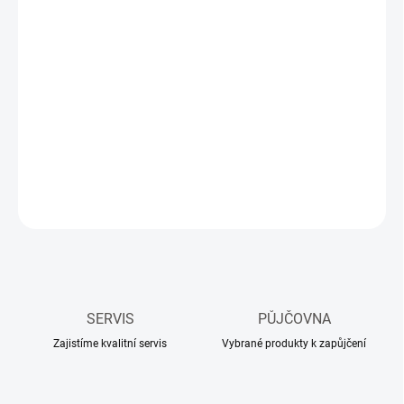
20.08.2026
−
+
Přidat do košíku
Pokud v blízkosti není přívod vody, můžete použít tlakovou nádrž
na vodu. Po několika zatlačeních rukojetí získáte požadovaný tlak.
Nádrž pojme 10 litrů a je dodávána s hadicí, která je připojena k
sadě pro mokré řezání na stroji.
ZEPTAT SE
HLÍDAT
SERVIS
PŮJČOVNA
Zajistíme kvalitní servis
Vybrané produkty k zapůjčení