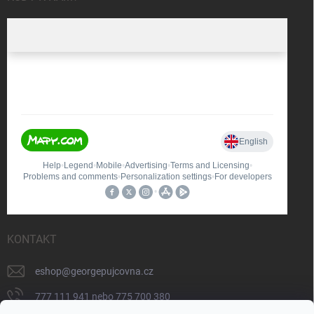
KONTAKT
eshop
@
georgepujcovna.cz
777 111 941 nebo 775 700 380