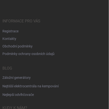
p
a
t
í
INFORMACE PRO VÁS
Registrace
Kontakty
Obchodní podmínky
Podmínky ochrany osobních údajů
BLOG
Záložní generátory
Nejtišší elektrocentrála na kempování
Nejlepší odvlhčovače
KUDY K NÁM?