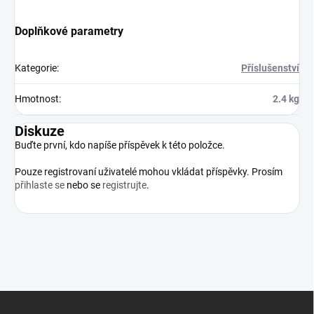
Doplňkové parametry
Kategorie
:
Příslušenství
Hmotnost
:
2.4 kg
Diskuze
Buďte první, kdo napíše příspěvek k této položce.
Pouze registrovaní uživatelé mohou vkládat příspěvky. Prosím
přihlaste se
nebo se
registrujte
.
Z
á