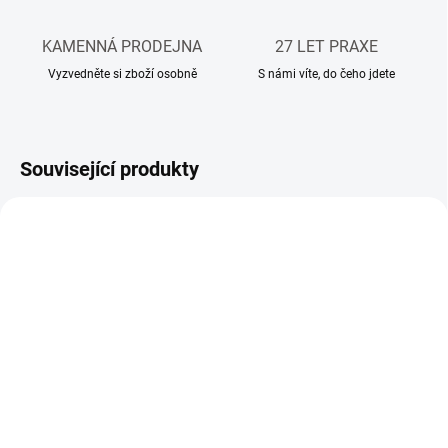
KAMENNÁ PRODEJNA
27 LET PRAXE
Vyzvedněte si zboží osobně
S námi víte, do čeho jdete
Související produkty
MOŽNOST ZAPŮJČENÍ
OBVYKLE DO 1 TÝDNE
OBVYKLE DO 1 TÝDNE
DM 230 - jádrová vrtačka
DM 220 - jádrová vrtačka
48 799 Kč
46 139 Kč