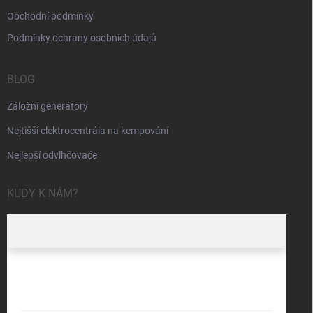
Obchodní podmínky
Podmínky ochrany osobních údajů
BLOG
Záložní generátory
Nejtišší elektrocentrála na kempování
Nejlepší odvlhčovače
KUDY K NÁM?