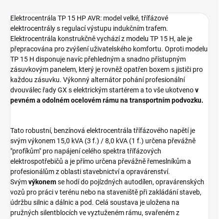
Elektrocentrála TP 15 HP AVR: model velké, třífázové
elektrocentrály s regulací výstupu indukčním trafem.
Elektrocentrála konstrukčně vychází z modelu TP 15 H, ale je
přepracována pro zvýšení uživatelského komfortu. Oproti modelu
TP 15 H disponuje navíc přehledným a snadno přístupným
zásuvkovým panelem, který je rovněž opatřen boxem s jističi pro
každou zásuvku. Výkonný alternátor pohání profesionální
dvouválec řady GX s elektrickým startérem a to vše ukotveno
v
pevném a odolném ocelovém rámu na transportním podvozku.
Tato robustní, benzínová elektrocentrála třífázového napětí je
svým výkonem 15,0 kVA (3 f.) / 8,0 kVA (1 f.) určena převážně
"profíkům" pro napájení celého spektra třífázových
elektrospotřebičů a je přímo určena převážně řemeslníkům a
profesionálům z oblasti stavebnictví a opravárenství.
Svým
výkonem
se hodí do pojízdných autodílen, opravárenských
vozů pro práci v terénu nebo na staveniště při zakládání staveb,
údržbu silnic a dálnic a pod. Celá soustava je uložena na
pružných silentblocích ve vyztuženém rámu, svařeném z