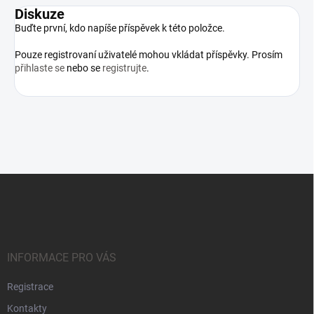
Diskuze
Buďte první, kdo napíše příspěvek k této položce.
Pouze registrovaní uživatelé mohou vkládat příspěvky. Prosím
přihlaste se
nebo se
registrujte
.
Z
á
p
a
t
í
INFORMACE PRO VÁS
Registrace
Kontakty