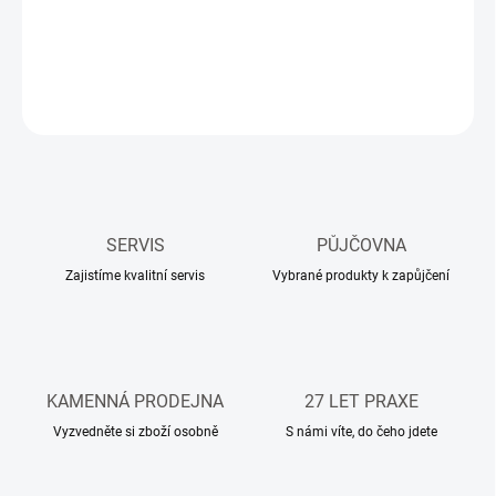
zásuvkovým panelem s jističi.
DETAILNÍ INFORMACE
ZEPTAT SE
HLÍDAT
SERVIS
PŮJČOVNA
Zajistíme kvalitní servis
Vybrané produkty k zapůjčení
KAMENNÁ PRODEJNA
27 LET PRAXE
Vyzvedněte si zboží osobně
S námi víte, do čeho jdete