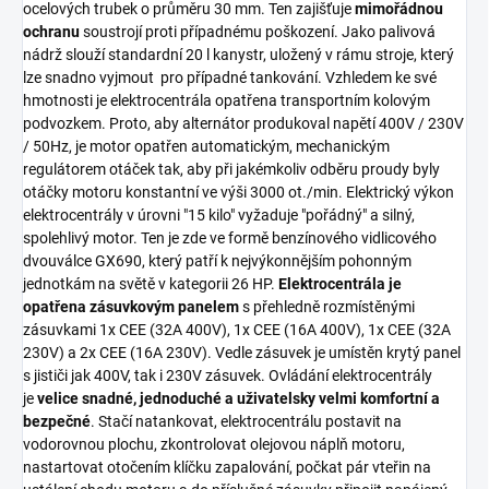
ocelových trubek o průměru 30 mm. Ten zajišťuje
mimořádnou
ochranu
soustrojí proti případnému poškození. Jako palivová
nádrž slouží standardní 20 l kanystr, uložený v rámu stroje, který
lze snadno vyjmout pro případné tankování. Vzhledem ke své
hmotnosti je elektrocentrála opatřena transportním kolovým
podvozkem. Proto, aby alternátor produkoval napětí 400V / 230V
/ 50Hz, je motor opatřen automatickým, mechanickým
regulátorem otáček tak, aby při jakémkoliv odběru proudy byly
otáčky motoru konstantní ve výši 3000 ot./min. Elektrický výkon
elektrocentrály v úrovni "15 kilo" vyžaduje "pořádný" a silný,
spolehlivý motor. Ten je zde ve formě benzínového vidlicového
dvouválce GX690, který patří k nejvýkonnějším pohonným
jednotkám na světě v kategorii 26 HP.
Elektrocentrála je
opatřena zásuvkovým panelem
s přehledně rozmístěnými
zásuvkami 1x CEE (32A 400V), 1x CEE (16A 400V), 1x CEE (32A
230V) a 2x CEE (16A 230V). Vedle zásuvek je umístěn krytý panel
s jističi jak 400V, tak i 230V zásuvek. Ovládání elektrocentrály
je
velice snadné, jednoduché a uživatelsky velmi komfortní a
bezpečné
. Stačí natankovat, elektrocentrálu postavit na
vodorovnou plochu, zkontrolovat olejovou náplň motoru,
nastartovat otočením klíčku zapalování, počkat pár vteřin na