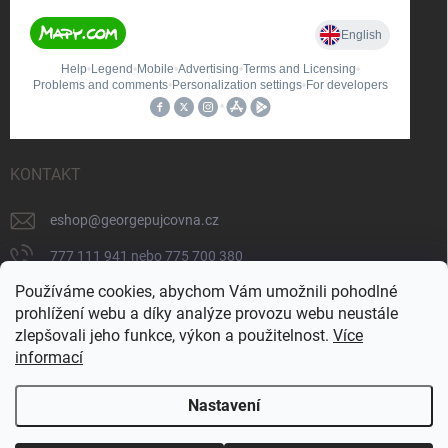
KONTAKT
eshop
@
georgepujcovna.cz
777 111 941 nebo 775 700 380
Používáme cookies, abychom Vám umožnili pohodlné
775 700 380
prohlížení webu a díky analýze provozu webu neustále
https://www.facebook.com/people/George-
zlepšovali jeho funkce, výkon a použitelnost.
Více
p%C5%AFj%C4%8Dovna/100065206834745/
informací
Nastavení
Copyright 2026
GEORGE - technika
. Všechna práva vyhrazena.
Upravit