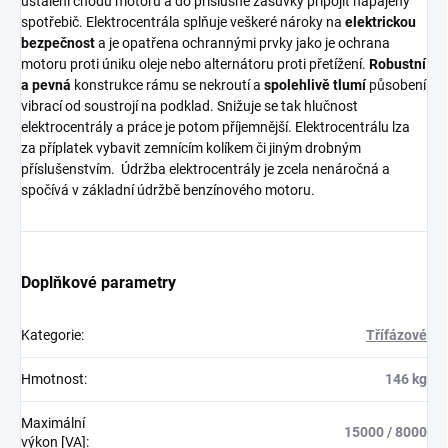
ustálení chodu motoru a do příslušné zásuvky připojit napájený
spotřebič. Elektrocentrála splňuje veškeré nároky na
elektrickou
bezpečnost
a je opatřena ochrannými prvky jako je ochrana
motoru proti úniku oleje nebo alternátoru proti přetížení.
Robustní
a pevná
konstrukce rámu se nekroutí a
spolehlivě tlumí
působení
vibrací od soustrojí na podklad. Snižuje se tak hlučnost
elektrocentrály a práce je potom příjemnější. Elektrocentrálu lza
za příplatek vybavit zemnícím kolíkem či jiným drobným
příslušenstvím. Údržba elektrocentrály je zcela nenáročná a
spočívá v základní údržbě benzínového motoru.
Doplňkové parametry
Kategorie
:
Třífázové
Hmotnost
:
146 kg
Maximální
15000 / 8000
výkon [VA]
: