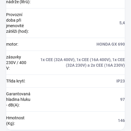
nádrže (litrů)
:
Provozní
doba při
5,4
jmenovité
zátěži (hod)
:
motor
:
HONDA GX 690
zásuvky
1x CEE (32A 400V), 1x CEE (16A 400V), 1x CEE
230V / 400
(32A 230V) a 2x CEE (16A 230V)
V
:
Třída krytí
:
IP23
Garantovaná
hladina hluku
97
- dB(A)
:
Hmotnost
146
(Kg)
: