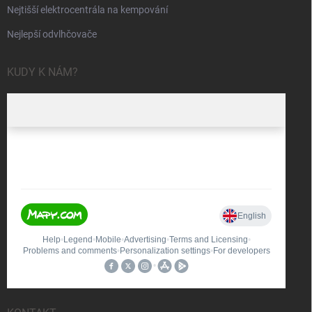
Nejtišší elektrocentrála na kempování
Nejlepší odvlhčovače
KUDY K NÁM?