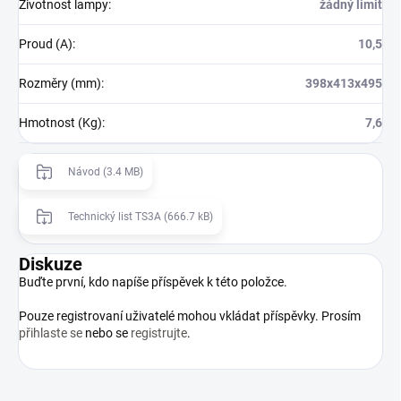
Životnost lampy
:
žádný limit
Proud (A)
:
10,5
Rozměry (mm)
:
398x413x495
Hmotnost (Kg)
:
7,6
Návod (3.4 MB)
Technický list TS3A (666.7 kB)
Diskuze
Buďte první, kdo napíše příspěvek k této položce.
Pouze registrovaní uživatelé mohou vkládat příspěvky. Prosím
přihlaste se
nebo se
registrujte
.