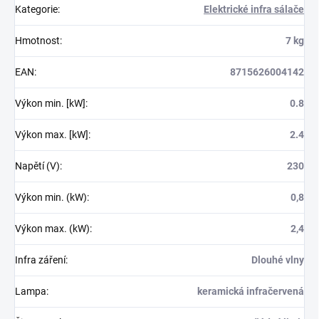
Kategorie
:
Elektrické infra sálače
Hmotnost
:
7 kg
EAN
:
8715626004142
Výkon min. [kW]
:
0.8
Výkon max. [kW]
:
2.4
Napětí (V)
:
230
Výkon min. (kW)
:
0,8
Výkon max. (kW)
:
2,4
Infra záření
:
Dlouhé vlny
Lampa
:
keramická infračervená