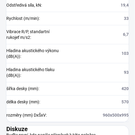
Odstředivá síla, kN
:
19,4
Rychlost (m/min)
:
33
Vibrace R/P, standartní
6,7
rukojeť m/s2
:
Hladina akustického výkonu
103
(dB(A))
:
Hladina akustického tlaku
93
(dB(A))
:
šířka desky (mm)
:
420
délka desky (mm)
:
570
rozměry (mm) DxŠxV
:
960x500x995
Diskuze