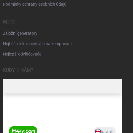
Podmínky ochrany osobních údajů
BLOG
Záložní generátory
Nejtišší elektrocentrála na kempování
Nejlepší odvlhčovače
KUDY K NÁM?