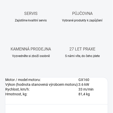
SERVIS
PŮJČOVNA
Zajistíme kvalitní servis
Vybrané produkty k zapůjčení
KAMENNÁ PRODEJNA
27 LET PRAXE
Vyzvedněte si zboží osobně
S námi víte, do čeho jdete
Motor / model motoru:
GX160
Výkon (hodnota stanovená výrobcem motoru):
3.6 kW
Rychlost, km/h:
33 m/min
Hmotnost, kg:
81,4 kg