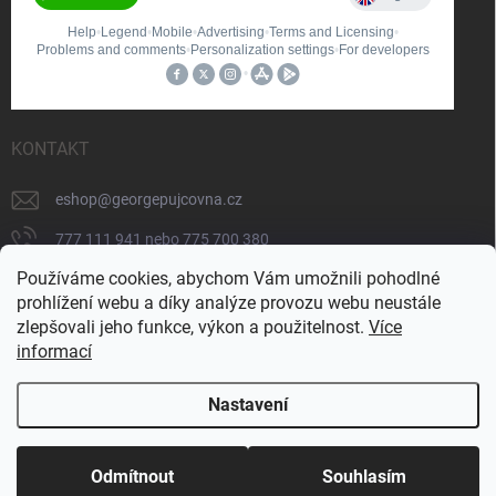
KONTAKT
eshop
@
georgepujcovna.cz
777 111 941 nebo 775 700 380
Používáme cookies, abychom Vám umožnili pohodlné
775 700 380
prohlížení webu a díky analýze provozu webu neustále
https://www.facebook.com/people/George-
zlepšovali jeho funkce, výkon a použitelnost.
Více
p%C5%AFj%C4%8Dovna/100065206834745/
informací
Nastavení
Copyright 2026
GEORGE - technika
. Všechna práva vyhrazena.
Upravit
nastavení cookies
Doprava zdarma od 5 000 Kč a sleva 5 % pro
Odmítnout
Souhlasím
registrované zákazníky!