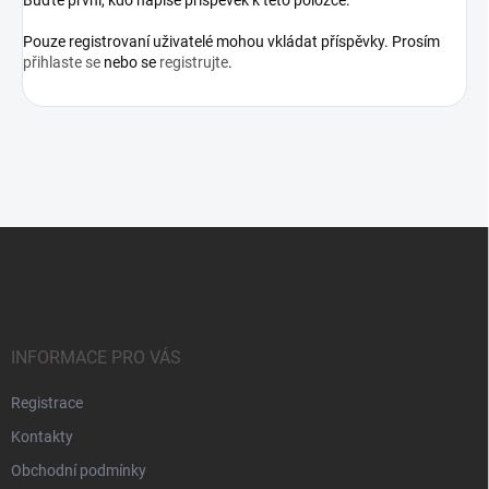
Buďte první, kdo napíše příspěvek k této položce.
Pouze registrovaní uživatelé mohou vkládat příspěvky. Prosím
přihlaste se
nebo se
registrujte
.
Z
á
p
a
t
í
INFORMACE PRO VÁS
Registrace
Kontakty
Obchodní podmínky