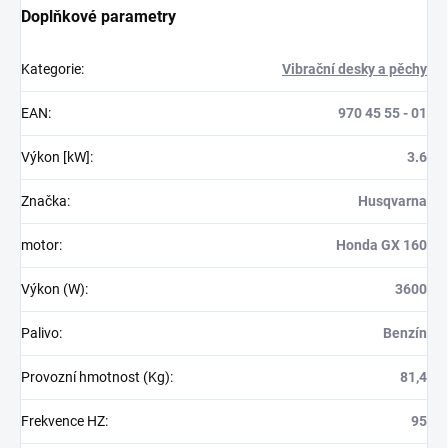
Doplňkové parametry
Kategorie
:
Vibrační desky a pěchy
EAN
:
970 45 55 - 01
Výkon [kW]
:
3.6
Značka
:
Husqvarna
motor
:
Honda GX 160
Výkon (W)
:
3600
Palivo
:
Benzín
Provozní hmotnost (Kg)
:
81,4
Frekvence HZ
:
95