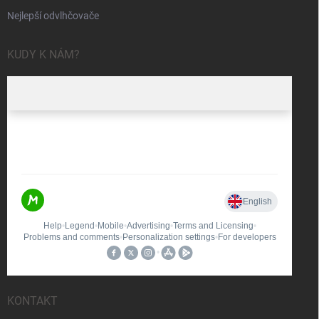
Nejlepší odvlhčovače
KUDY K NÁM?
KONTAKT