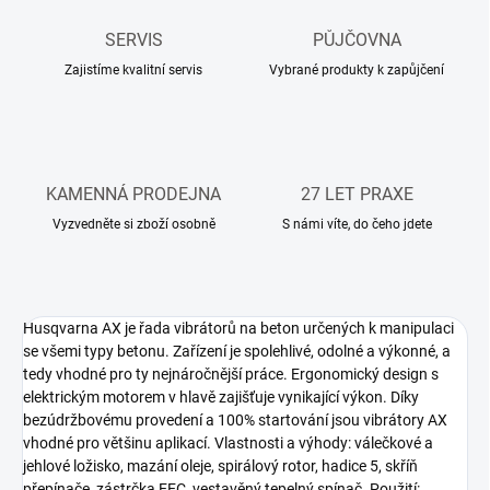
SERVIS
PŮJČOVNA
Zajistíme kvalitní servis
Vybrané produkty k zapůjčení
KAMENNÁ PRODEJNA
27 LET PRAXE
Vyzvedněte si zboží osobně
S námi víte, do čeho jdete
Husqvarna AX je řada vibrátorů na beton určených k manipulaci
se všemi typy betonu. Zařízení je spolehlivé, odolné a výkonné, a
tedy vhodné pro ty nejnáročnější práce. Ergonomický design s
elektrickým motorem v hlavě zajišťuje vynikající výkon. Díky
bezúdržbovému provedení a 100% startování jsou vibrátory AX
vhodné pro většinu aplikací. Vlastnosti a výhody: válečkové a
jehlové ložisko, mazání oleje, spirálový rotor, hadice 5, skříň
přepínače, zástrčka EEC, vestavěný tepelný spínač. Použití: