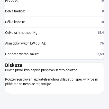
Proud A
:
10
Délka hadice
:
8
Délka kabelu
:
10
Celková hmotnost Kg
:
15,4
Akustický výkon LW dB (A)
:
76
Hodnota vibrací m/s2
:
3,53
Diskuze
Buďte první, kdo napíše příspěvek k této položce.
Pouze registrovaní uživatelé mohou vkládat příspěvky. Prosím
přihlaste se
nebo se
registrujte
.