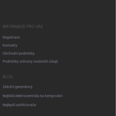
á
p
a
t
í
INFORMACE PRO VÁS
Registrace
Kontakty
Obchodní podmínky
Podmínky ochrany osobních údajů
BLOG
Záložní generátory
Nejtišší elektrocentrála na kempování
Nejlepší odvlhčovače