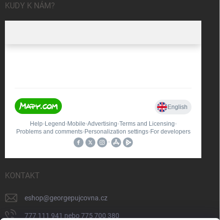
KUDY K NÁM?
KONTAKT
eshop
@
georgepujcovna.cz
777 111 941 nebo 775 700 380