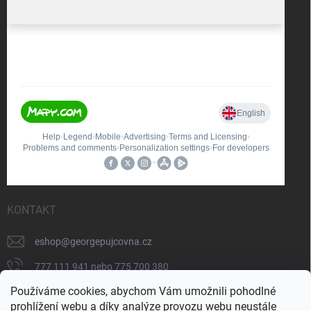
KONTAKT
eshop
@
georgepujcovna.cz
777 111 941 nebo 775 700 380
Používáme cookies, abychom Vám umožnili pohodlné
775 700 380
prohlížení webu a díky analýze provozu webu neustále