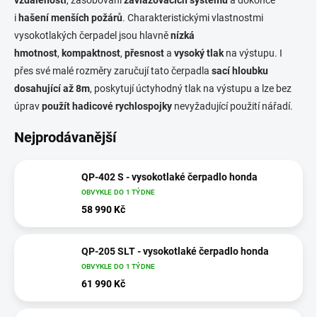
i
hašení menších požárů
. Charakteristickými vlastnostmi
vysokotlakých čerpadel jsou hlavně
nízká
hmotnost
,
kompaktnost
,
přesnost
a
vysoký tlak
na výstupu. I
přes své malé rozměry zaručují tato čerpadla
sací hloubku
dosahující až 8m
, poskytují úctyhodný tlak na výstupu a lze bez
úprav
použít hadicové rychlospojky
nevyžadující použití nářadí.
Nejprodávanější
QP-402 S - vysokotlaké čerpadlo honda
OBVYKLE DO 1 TÝDNE
58 990 Kč
QP-205 SLT - vysokotlaké čerpadlo honda
OBVYKLE DO 1 TÝDNE
61 990 Kč