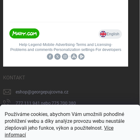
KONTAKT
eshop
@
georgepujcovna.cz
777 111 941 nebo 775 700 380
Používáme cookies, abychom Vám umožnili pohodlné
775 700 380
prohlížení webu a díky analýze provozu webu neustále
https://www.facebook.com/people/George-
zlepšovali jeho funkce, výkon a použitelnost.
Více
p%C5%AFj%C4%8Dovna/100065206834745/
informací