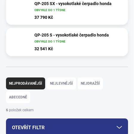
QP-205 SX - vysokotlaké čerpadlo honda
OBVYKLE DO 1 TÝDNE
37 790 Kč
QP-205 S - vysokotlaké čerpadlo honda
OBVYKLE DO 1 TÝDNE
32 541 Kč
Ř
a
NEJPRODÁVANĚJŠÍ
NEJLEVNĚJŠÍ
NEJDRAŽŠÍ
z
e
ABECEDNĚ
n
í
6
položek celkem
p
r
OTEVŘÍT FILTR
o