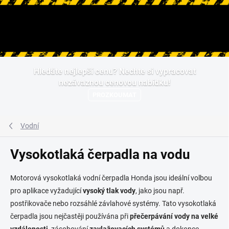
Hledat
Přejít
Hledáte nejlepší cenu? Nechte si vypracovat
na
nezávaznou cenovou nabídku!
obsah
PROZKOUMAT
Vodní
Vysokotlaká čerpadla na vodu
Motorová vysokotlaká vodní čerpadla Honda jsou ideální volbou
pro aplikace vyžadující
vysoký tlak vody
, jako jsou např.
postřikovače nebo rozsáhlé závlahové systémy. Tato vysokotlaká
čerpadla jsou nejčastěji používána při
přečerpávání vody na velké
vzdálenosti
, zásobování
zavlažovacích systémů
a dokonce