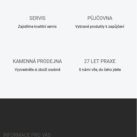
d
a
c
SERVIS
PŮJČOVNA
í
Zajistíme kvalitní servis
p
Vybrané produkty k zapůjčení
r
v
k
y
v
KAMENNÁ PRODEJNA
27 LET PRAXE
ý
p
Vyzvedněte si zboží osobně
S námi víte, do čeho jdete
i
s
u
Z
á
p
a
t
í
INFORMACE PRO VÁS