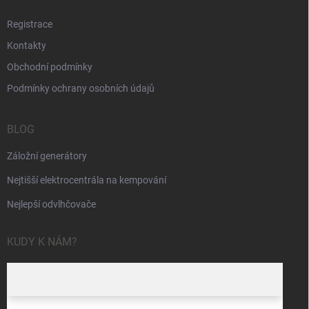
Registrace
Kontakty
Obchodní podmínky
Podmínky ochrany osobních údajů
BLOG
Záložní generátory
Nejtišší elektrocentrála na kempování
Nejlepší odvlhčovače
KUDY K NÁM?