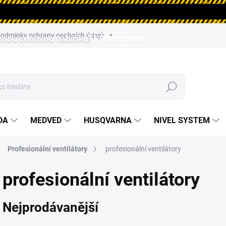
odmínky ochrany osobních údajů
aznou cenovou nabídku!
PROZKOUMAT
Hledat
DA
MEDVED
HUSQVARNA
NIVEL SYSTEM
Profesionální ventilátory
profesionální ventilátory
profesionální ventilátory
Nejprodávanější