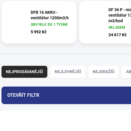
DF 36 P - mo
DFB 16 AKKU -
ventilátor 
ventilátor 1200m3/h
m3/hod
OBVYKLE DO 1 TÝDNE
SKLADEM
5 992 Kč
24 617 Kč
Ř
a
NEJPRODÁVANĚJŠÍ
NEJLEVNĚJŠÍ
NEJDRAŽŠÍ
A
z
e
n
í
OTEVŘÍT FILTR
p
r
V
o
ý
d
510
p
u