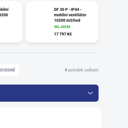
bilní
DF 30 P - IP44 -
13200
mobilní ventilátor
10200 m3/hod
SKLADEM
17 797 Kč
4
položek celkem
BECEDNĚ
TIP
503
502