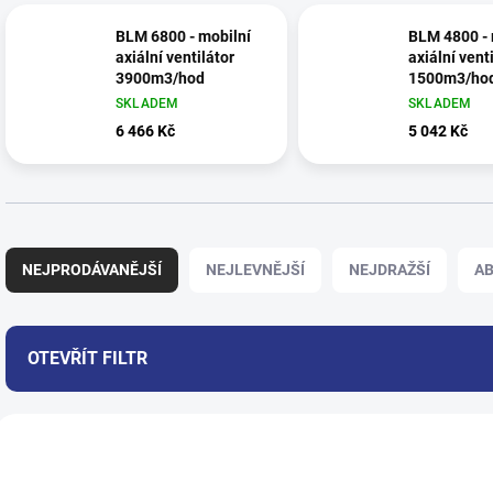
BLM 6800 - mobilní
BLM 4800 - 
axiální ventilátor
axiální vent
3900m3/hod
1500m3/ho
SKLADEM
SKLADEM
6 466 Kč
5 042 Kč
Ř
a
NEJPRODÁVANĚJŠÍ
NEJLEVNĚJŠÍ
NEJDRAŽŠÍ
A
z
e
n
í
OTEVŘÍT FILTR
p
r
V
o
ý
d
523
p
u