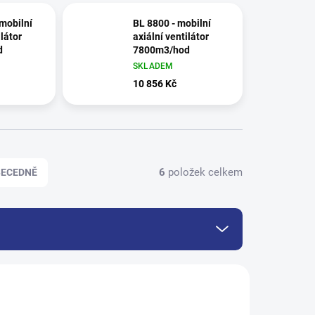
mobilní
BL 8800 - mobilní
ilátor
axiální ventilátor
d
7800m3/hod
SKLADEM
10 856 Kč
6
položek celkem
BECEDNĚ
522
521