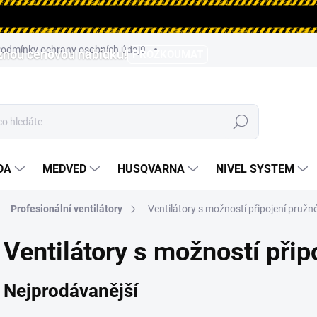
odmínky ochrany osobních údajů
aznou cenovou nabídku!
PROZKOUMAT
Hledat
DA
MEDVED
HUSQVARNA
NIVEL SYSTEM
Profesionální ventilátory
Ventilátory s možností připojení pružn
Ventilátory s možností přip
Nejprodávanější